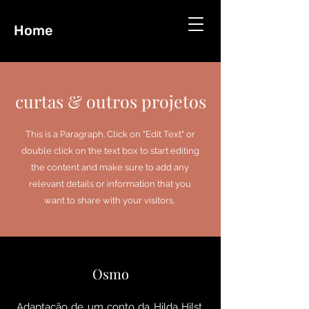
Home
curtas & outros projetos
This is a Paragraph. Click on "Edit Text" or
double click on the text box to start editing
the content and make sure to add any
relevant details or information that you
want to share with your visitors.
Osmo
Adaptação de um conto da Hilda Hilst,